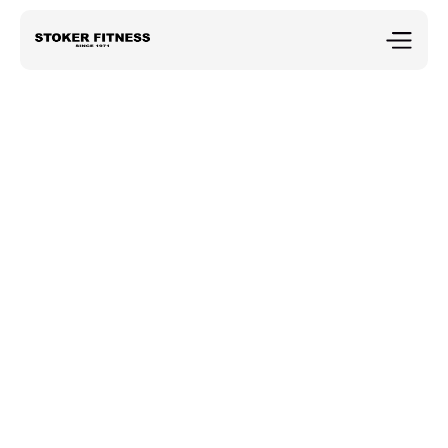
We horen 
graag van je.
Heb je vragen over een lidmaatschap, personal 
training of wil je gewoon even kennismaken? Ons 
team staat voor je klaar.
Fascinatio Boulevard 884, Capelle aan den IJssel 
2909VA
+31 6 20957529
info@stoker.nl
Stuur ons een bericht
Voornaam