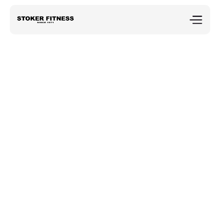
Stoker blog
Wat maakt een 
sportschool een tweede 
thuis?
Wat maakt een sportschool een tweede thuis?
Dylan Stoker
23 jun 2026